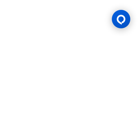
游戏许可证
BK8 由 Mettlemind Tech Ltd.（注册号：15779）运营，注册地址
位于科摩罗联盟安茹安自治岛穆察穆都市Hamchako区。BK8持有
科摩罗联盟安茹安自治岛政府颁发的合法牌照（许可证号：ALSI-
202504032-FI2），并受其监管。BK8已通过全部监管合规审查，
获得法律授权可开展一切机会游戏与投注活动。