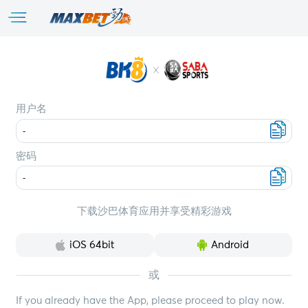
用户名
密码
下载沙巴体育应用并享受精彩游戏
iOS 64bit
Android
或
If you already have the App, please proceed to play now.