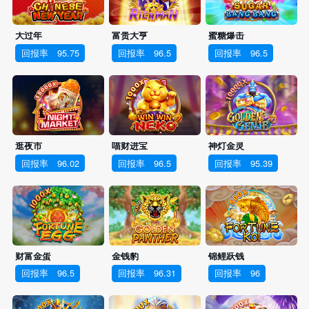
大过年
富贵大亨
蜜糖爆击
回报率
95.75
回报率
96.5
回报率
96.5
逛夜市
喵财进宝
神灯金灵
回报率
96.02
回报率
96.5
回报率
95.39
财富金蛋
金钱豹
锦鲤跃钱
回报率
96.5
回报率
96.31
回报率
96