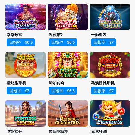
拳拳致富
一触即发
逛夜市2
回报率
96.5
回报率
97
回报率
96.5
发财推币机
马戏团推币机
印加传奇
回报率
97
回报率
97
回报率
96.5
吠陀女神
帝国竞技场
元素狂潮