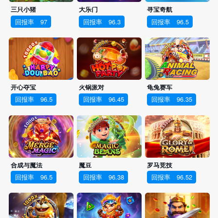
三只小猪
大乐门
寻宝奇航
回报率
97
回报率
96.3
回报率
96.5
开心夺宝
火锅派对
龟兔赛车
回报率
96.5
回报率
96.45
回报率
96.35
合成与魔法
魔豆
罗马竞技
回报率
96.5
回报率
96.38
回报率
96.52