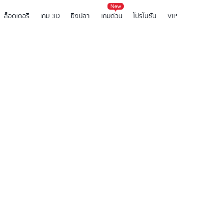
ล็อตเตอรี่
เกม 3D
ยิงปลา
เกมด่วน
โปรโมชั่น
VIP