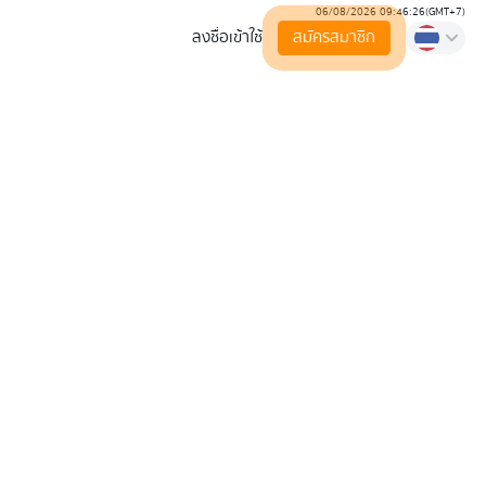
06/08/2026 09:46:27
(
GMT+7
)
ลงชื่อเข้าใช้
สมัครสมาชิก