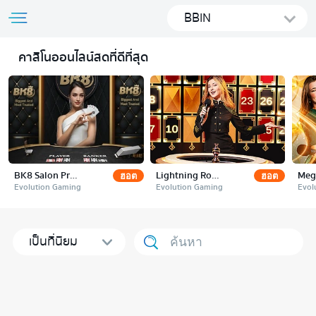
BBIN
คาสิโนออนไลน์สดที่ดีที่สุด
BK8 Salon Prive Baccarat
Lightning Roulette
Meg
ฮอต
ฮอต
Evolution Gaming
Evolution Gaming
Evol
เป็นที่นิยม