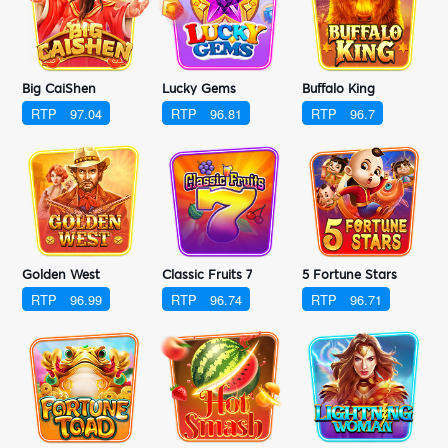
Big CaiShen
Lucky Gems
Buffalo King
RTP
97.04
RTP
96.81
RTP
96.7
Golden West
Classic Fruits 7
5 Fortune Stars
RTP
96.99
RTP
96.74
RTP
96.71