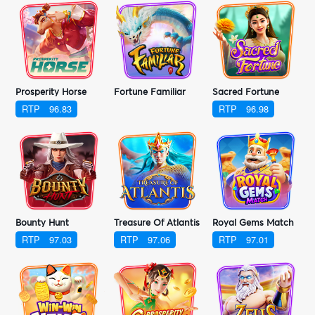
Prosperity Horse
Fortune Familiar
Sacred Fortune
RTP
96.83
RTP
96.98
Bounty Hunt
Treasure Of Atlantis
Royal Gems Match
RTP
97.03
RTP
97.06
RTP
97.01