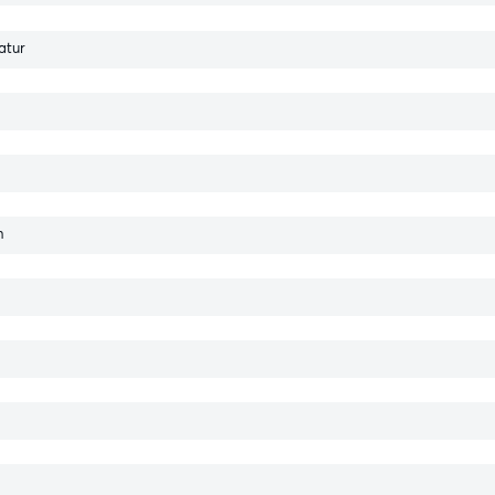
atur
n