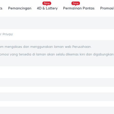
ts
Pemancingan
4D & Lottery
Permainan Pantas
Promosi
r Privasi
dalam mengakses dan menggunakan laman web Perusahaan.
osi yang tersedia di laman akan selalu dikemas kini dan digabungkan d