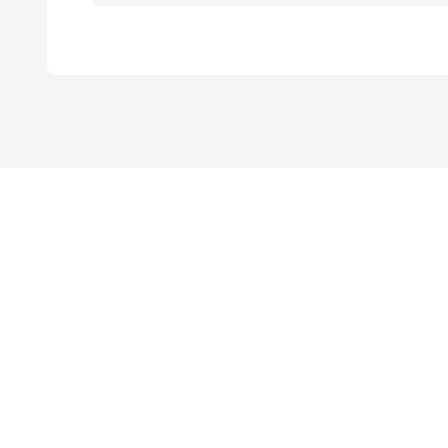
Gam
Lesen Permainan
Spo
E-S
Kas