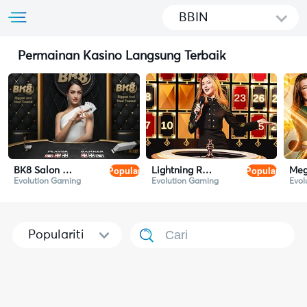
BBIN
Permainan Kasino Langsung Terbaik
Popular
Popular
BK8 Salon Prive Baccarat
Lightning Roulette
Meg
Evolution Gaming
Evolution Gaming
Evol
Populariti