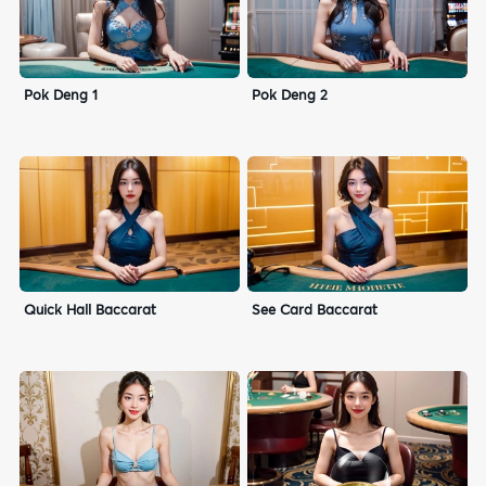
Pok Deng 1
Pok Deng 2
Quick Hall Baccarat
See Card Baccarat