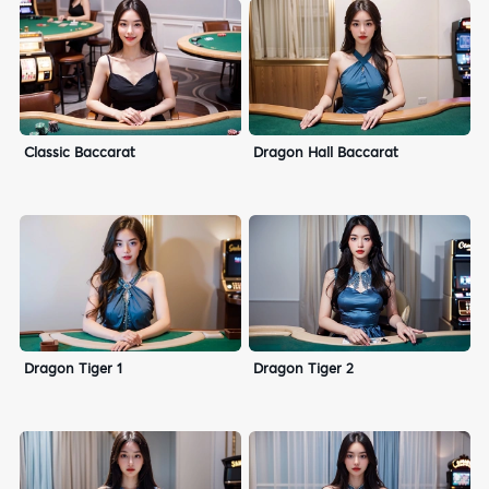
Classic Baccarat
Dragon Hall Baccarat
Dragon Tiger 1
Dragon Tiger 2